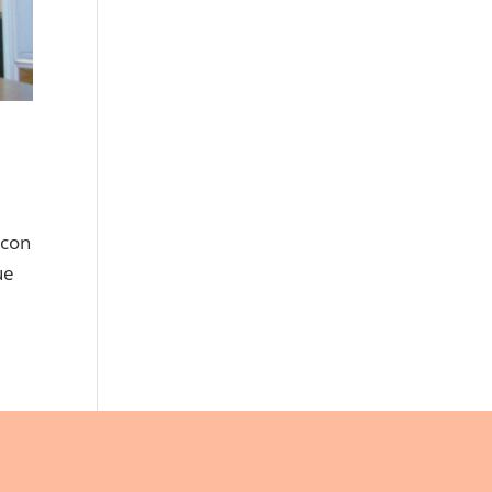
 con
ue